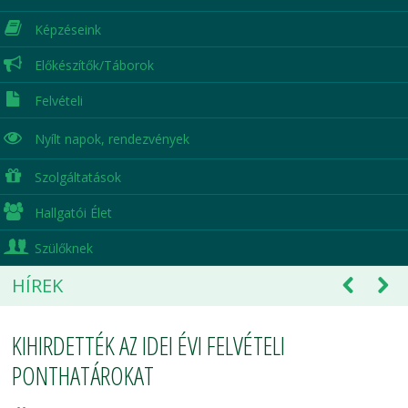
Képzéseink
Előkészítők/Táborok
Felvételi
Nyílt napok,
rendezvények
Szolgáltatások
Hallgatói Élet
Szülőknek
HÍREK
KIHIRDETTÉK AZ IDEI ÉVI FELVÉTELI
PONTHATÁROKAT