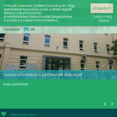
hu
en
Oldalunk cookie-kat (sütiket) használ azért, hogy
Elfogadom
weboldalunk használata során a lehető legjobb
Elérhetőségek
élményt tudjuk biztosítani.
Tudjon meg
A weboldalunkon történő további böngészéssel
hozzájárul a cookie-k használatához.
Hírek
|
Események
|
Fotók
|
Videók
|
többet...
Facebook
|
VR
A jövőd itt kezdődik...
Fontos információ a pótfelvételi eljárással
kapcsolatban
Miért pont Pécs?