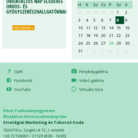
ORIENTÁCIÓS NAP ELSŐÉVES
H
K
Sz
Cs
P
Sz
V
ORVOS- ÉS
GYÓGYSZERÉSZHALLGATÓKNAK
27
28
29
30
31
1
2
3
4
5
6
7
8
9
10
11
12
13
14
15
16
részletek »
17
18
19
20
21
22
23
24
25
26
27
28
29
30
31
1
2
3
4
5
6
GyIK
Fényképgaléria
Facebook
Videó galéria
YouTube
Virtuális túra
Pécsi Tudományegyetem
Általános Orvostudományi Kar
Stratégiai Marketing és Toborzó Iroda
7624 Pécs, Szigeti út 12., I. emelet
+36 72 536001 / 31129 (8:00 - 16:00)