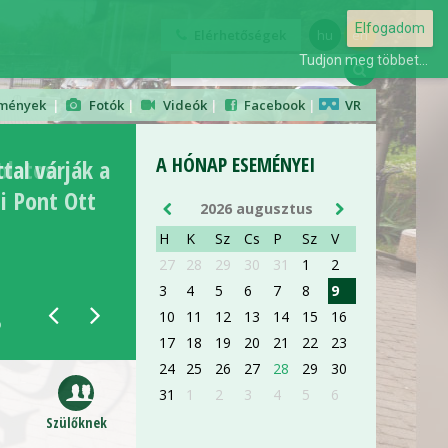
Elfogadom
AUG 28
Elérhetőségek
hu
en
Tudjon meg többet...
ORIENTÁCIÓS NAP
mények
|
Fotók
|
Videók
|
Facebook
|
VR
ELSŐÉVES ORVOS- ÉS
GYÓGYSZERÉSZHALLGATÓKNAK
A HÓNAP ESEMÉNYEI
olatos
tal várják a
si Pont Ott
részletek »
2026 augusztus
H
K
Sz
Cs
P
Sz
V
27
28
29
30
31
1
2
3
4
5
6
7
8
9
AUG 28
10
11
12
13
14
15
16
17
18
19
20
21
22
23
24
25
26
27
28
29
30
ORIENTÁCIÓS NAP
31
1
2
3
4
5
6
ELSŐÉVES ORVOS- ÉS
GYÓGYSZERÉSZHALLGATÓKNAK
Szülőknek