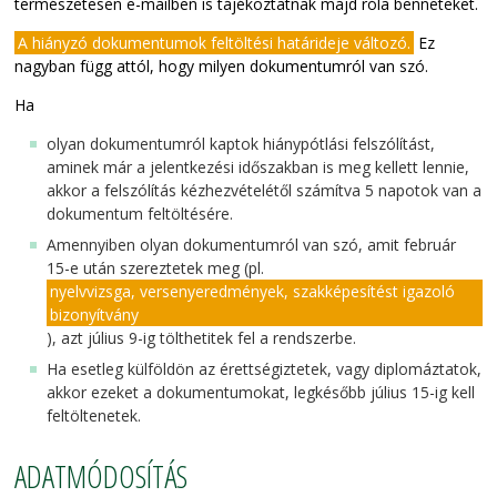
természetesen e-mailben is tájékoztatnak majd róla benneteket.
A hiányzó dokumentumok feltöltési határideje változó.
Ez
nagyban függ attól, hogy milyen dokumentumról van szó.
Ha
olyan dokumentumról kaptok hiánypótlási felszólítást,
aminek már a
jelentkezési időszakban is meg kellett lennie
,
akkor a felszólítás kézhezvételétől számítva 5 napotok van a
dokumentum feltöltésére.
Amennyiben olyan
dokumentum
ról van szó, amit február
15-e után szereztetek meg (pl.
nyelvvizsga, versenyeredmények, szakképesítést igazoló
bizonyítvány
), azt
július 9-ig
tölthetitek fel a rendszerbe.
Ha esetleg
külföldön az érettségiztetek
, vagy diplomáztatok,
akkor ezeket a dokumentumokat, legkésőbb
július 15-ig
kell
feltöltenetek.
ADATMÓDOSÍTÁS