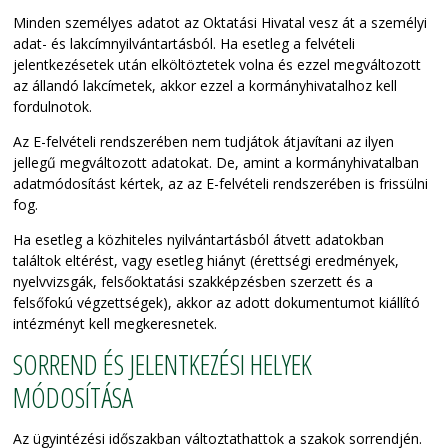
Minden személyes adatot az Oktatási Hivatal vesz át a személyi
adat- és lakcímnyilvántartásból. Ha esetleg a felvételi
jelentkezésetek után elköltöztetek volna és ezzel megváltozott
az állandó lakcímetek, akkor ezzel a kormányhivatalhoz kell
fordulnotok.
Az E-felvételi rendszerében nem tudjátok átjavítani az ilyen
jellegű megváltozott adatokat. De, amint a kormányhivatalban
adatmódosítást kértek, az az E-felvételi rendszerében is frissülni
fog.
Ha esetleg a közhiteles nyilvántartásból átvett adatokban
találtok eltérést, vagy esetleg hiányt (érettségi eredmények,
nyelvvizsgák, felsőoktatási szakképzésben szerzett és a
felsőfokú végzettségek), akkor az adott dokumentumot kiállító
intézményt kell megkeresnetek.
SORREND ÉS JELENTKEZÉSI HELYEK
MÓDOSÍTÁSA
Az ügyintézési időszakban változtathattok a szakok sorrendjén.