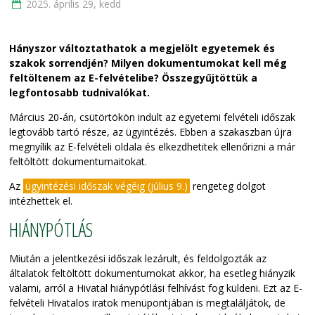
2025. április 29, kedd
Hányszor változtathatok a megjelölt egyetemek és
szakok sorrendjén? Milyen dokumentumokat kell még
feltöltenem az E-felvételibe? Összegyűjtöttük a
legfontosabb tudnivalókat.
Március 20-án, csütörtökön indult az egyetemi felvételi időszak
legtovább tartó része, az ügyintézés. Ebben a szakaszban újra
megnyílik az E-felvételi oldala és elkezdhetitek ellenőrizni a már
feltöltött dokumentumaitokat.
Az
ügyintézési időszak végéig (július 9.)
rengeteg dolgot
intézhettek el.
HIÁNYPÓTLÁS
Miután a jelentkezési időszak lezárult, és feldolgozták az
általatok feltöltött dokumentumokat akkor, ha esetleg hiányzik
valami, arról a Hivatal hiánypótlási felhívást fog küldeni. Ezt az E-
felvételi Hivatalos iratok menüpontjában is megtaláljátok, de