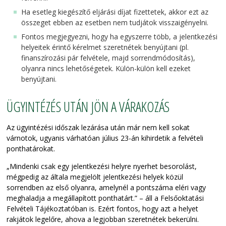
Ha esetleg kiegészítő eljárási díjat fizettetek, akkor ezt az
összeget ebben az esetben nem tudjátok visszaigényelni.
Fontos megjegyezni, hogy ha egyszerre több, a jelentkezési
helyeitek érintő kérelmet szeretnétek benyújtani (pl.
finanszírozási pár felvétele, majd sorrendmódosítás),
olyanra nincs lehetőségetek. Külön-külön kell ezeket
benyújtani.
ÜGYINTÉZÉS UTÁN JÖN A VÁRAKOZÁS
Az ügyintézési időszak lezárása után már nem kell sokat
várnotok, ugyanis várhatóan július 23-án kihirdetik a felvételi
ponthatárokat.
„Mindenki csak egy jelentkezési helyre nyerhet besorolást,
mégpedig az általa megjelölt jelentkezési helyek közül
sorrendben az első olyanra, amelynél a pontszáma eléri vagy
meghaladja a megállapított ponthatárt.” – áll a Felsőoktatási
Felvételi Tájékoztatóban is. Ezért fontos, hogy azt a helyet
rakjátok legelőre, ahova a legjobban szeretnétek bekerülni.