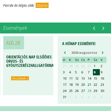
Forrás és teljes cikk:
Eduline
Események
AUG 28
A HÓNAP ESEMÉNYEI
2026 augusztus
ORIENTÁCIÓS NAP ELSŐÉVES
H
K
Sz
Cs
P
Sz
V
ORVOS- ÉS
GYÓGYSZERÉSZHALLGATÓKNAK
27
28
29
30
31
1
2
3
4
5
6
7
8
9
10
11
12
13
14
15
16
részletek »
17
18
19
20
21
22
23
24
25
26
27
28
29
30
31
1
2
3
4
5
6