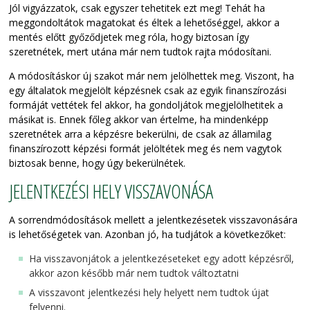
Jól vigyázzatok,
csak egyszer
tehetitek ezt meg! Tehát ha
meggondoltátok magatokat és éltek a lehetőséggel, akkor a
mentés előtt győződjetek meg róla, hogy biztosan így
szeretnétek, mert utána már nem tudtok rajta módosítani.
A módosításkor új szakot már nem jelölhettek meg. Viszont, ha
egy általatok megjelölt képzésnek csak az egyik finanszírozási
formáját vettétek fel akkor, ha gondoljátok megjelölhetitek a
másikat is. Ennek főleg akkor van értelme, ha mindenképp
szeretnétek arra a képzésre bekerülni, de csak az államilag
finanszírozott képzési formát jelöltétek meg és nem vagytok
biztosak benne, hogy úgy bekerülnétek.
JELENTKEZÉSI HELY VISSZAVONÁSA
A sorrendmódosítások mellett a jelentkezésetek visszavonására
is lehetőségetek van. Azonban jó, ha tudjátok a következőket:
Ha visszavonjátok a jelentkezéseteket egy adott képzésről,
akkor azon később már nem tudtok változtatni
A visszavont jelentkezési hely helyett nem tudtok újat
felvenni.