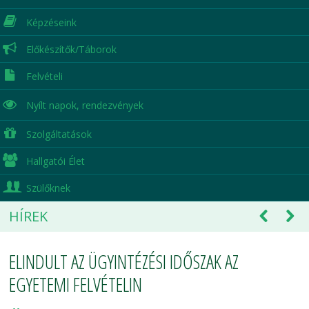
Képzéseink
Előkészítők/Táborok
Felvételi
Nyílt napok,
rendezvények
Szolgáltatások
Hallgatói Élet
Szülőknek
HÍREK
ELINDULT AZ ÜGYINTÉZÉSI IDŐSZAK AZ
EGYETEMI FELVÉTELIN