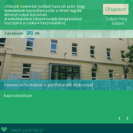
hu
en
Oldalunk cookie-kat (sütiket) használ azért, hogy
Elfogadom
weboldalunk használata során a lehető legjobb
Elérhetőségek
élményt tudjuk biztosítani.
Tudjon meg
A weboldalunkon történő további böngészéssel
hozzájárul a cookie-k használatához.
Hírek
|
Események
|
Fotók
|
Videók
|
többet...
Facebook
|
VR
A jövőd itt kezdődik...
Fontos információ a pótfelvételi eljárással
kapcsolatban
Miért pont Pécs?