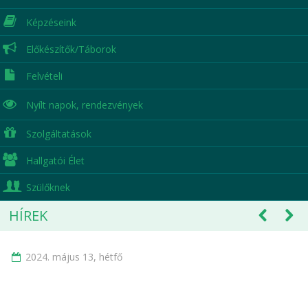
Képzéseink
Előkészítők/Táborok
Felvételi
Nyílt napok,
rendezvények
Szolgáltatások
Hallgatói Élet
Szülőknek
HÍREK
2024. május 13, hétfő