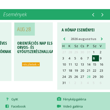
Események
AUG 28
A HÓNAP ESEMÉNYEI
2026 augusztus
ES
ORIENTÁCIÓS NAP ELSŐÉVES
H
K
Sz
Cs
P
Sz
V
ORVOS- ÉS
KNAK
GYÓGYSZERÉSZHALLGATÓKNAK
27
28
29
30
31
1
2
3
4
5
6
7
8
9
10
11
12
13
14
15
16
részletek »
17
18
19
20
21
22
23
24
25
26
27
28
29
30
31
1
2
3
4
5
6
GyIK
Fényképgaléria
Facebook
Videó galéria