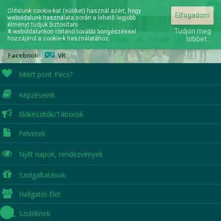
hu
en
Oldalunk cookie-kat (sütiket) használ azért, hogy
Elfogadom
weboldalunk használata során a lehető legjobb
Elérhetőségek
élményt tudjuk biztosítani.
Tudjon meg
A weboldalunkon történő további böngészéssel
hozzájárul a cookie-k használatához.
Hírek
|
Események
|
Fotók
|
Videók
|
többet...
Facebook
|
VR
Miért pont Pécs?
Képzéseink
A jövőd itt kezdődik...
Előkészítők/Táborok
Felvételi
Nyílt napok,
rendezvények
Szolgáltatások
Hallgatói Élet
Szülőknek