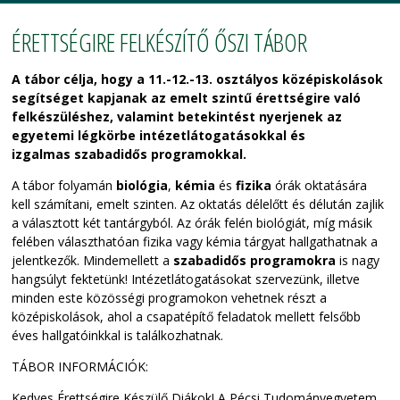
ÉRETTSÉGIRE FELKÉSZÍTŐ ŐSZI TÁBOR
A tábor célja, hogy a 11.-12.-13. osztályos középiskolások
segítséget kapjanak az emelt szintű érettségire való
felkészüléshez, valamint betekintést nyerjenek az
egyetemi légkörbe intézetlátogatásokkal és
izgalmas szabadidős programokkal
.
A tábor folyamán
biológia
,
kémia
és
fizika
órák oktatására
kell számítani, emelt szinten. Az oktatás délelőtt és délután zajlik
a választott két tantárgyból. Az órák felén biológiát, míg másik
felében választhatóan fizika vagy kémia tárgyat hallgathatnak a
jelentkezők. Mindemellett a
szabadidős programokra
is nagy
hangsúlyt fektetünk! Intézetlátogatásokat szervezünk, illetve
minden este közösségi programokon vehetnek részt a
középiskolások, ahol a csapatépítő feladatok mellett felsőbb
éves hallgatóinkkal is találkozhatnak.
TÁBOR INFORMÁCIÓK:
Kedves Érettségire Készülő Diákok! A Pécsi Tudományegyetem