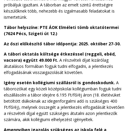
próbáljuk igazítani. A táborban az emelt szintű érettségire
készülőknek több, nehezebb és izgalmasabb feladatokat is
ismertetünk.
Tábor helyszíne: PTE ÁOK Elméleti tömb oktatótermei
(7624 Pécs, Szigeti út 12.)
Az őszi előkészítő tábor időpontja: 2025. október 27-30.
A tábori oktatás költsége étkezéssel (reggeli, ebéd,
vacsora) együtt 49.000 Ft.
A részvételi díjat kizárólag
átutalásos formában fogjuk tudni elfogadni, a jelentkezés
elfogadásának visszaigazolását követően.
Igény esetén kollégiumi szállásról is gondoskodunk.
A
táborozókat egy közeli középiskolai kollégiumban fogjuk tudni
elszállásolni a tábor idejére 6.195 Ft/fő/éj áron (18. életévüket
betöltött diákoknak az idegenforgalmi adó is szükséges 400
Ft/fő/éj), melynek összegét a jelentkezés elfogadását követően
a részvételi díjjal együtt szükséges átutalni azon jelentkezők
számára, akik kollégiumi elhelyezést igényeltek.
Amennyiben igazolás szükséges az iskola felé a