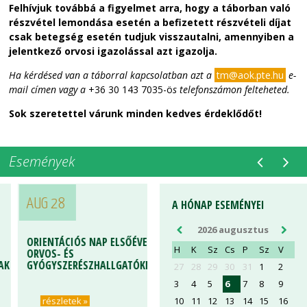
Felhívjuk továbbá a figyelmet arra, hogy a táborban való
részvétel lemondása esetén a befizetett részvételi díjat
csak betegség esetén tudjuk visszautalni, amennyiben a
jelentkező orvosi igazolással azt igazolja.
Ha kérdésed van a táborral kapcsolatban azt a
tm@aok.pte.hu
e-
mail címen vagy a
+36 30 143 7035-ö
s telefonszámon felteheted.
Sok szeretettel várunk minden kedves érdeklődőt!
Események
AUG 28
A HÓNAP ESEMÉNYEI
2026 augusztus
ORIENTÁCIÓS NAP ELSŐÉVES
H
K
Sz
Cs
P
Sz
V
ORVOS- ÉS
GYÓGYSZERÉSZHALLGATÓKNAK
27
28
29
30
31
1
2
3
4
5
6
7
8
9
10
11
12
13
14
15
16
részletek »