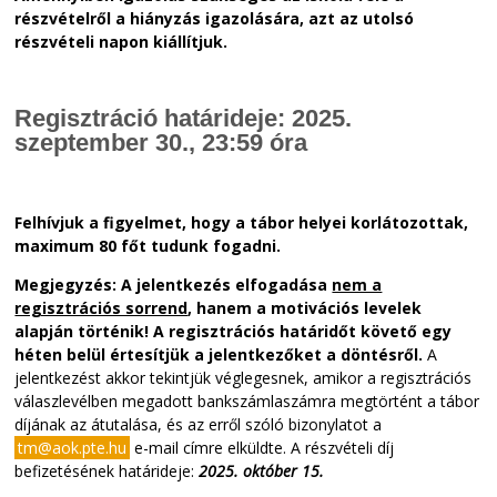
részvételről a hiányzás igazolására, azt az utolsó
részvételi napon kiállítjuk.
Regisztráció határideje: 2025.
szeptember 30., 23:59 óra
Felhívjuk a figyelmet, hogy a tábor helyei korlátozottak,
maximum 80 főt tudunk fogadni.
Megjegyzés: A jelentkezés elfogadása
nem a
regisztrációs sorrend
, hanem a motivációs levelek
alapján történik! A regisztrációs határidőt követő egy
héten belül értesítjük a jelentkezőket a döntésről.
A
jelentkezést akkor tekintjük véglegesnek, amikor a regisztrációs
válaszlevélben megadott bankszámlaszámra megtörtént a tábor
díjának az átutalása, és az erről szóló bizonylatot a
tm@aok.pte.hu
e-mail címre elküldte. A részvételi díj
befizetésének határideje:
2025. október 15.