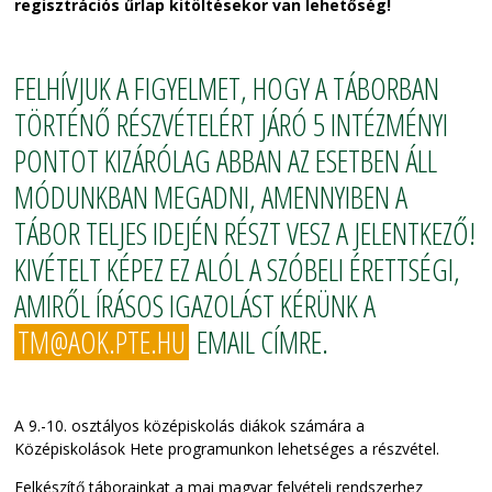
regisztrációs űrlap kitöltésekor van lehetőség!
FELHÍVJUK A FIGYELMET, HOGY A TÁBORBAN
TÖRTÉNŐ RÉSZVÉTELÉRT JÁRÓ 5 INTÉZMÉNYI
PONTOT KIZÁRÓLAG ABBAN AZ ESETBEN ÁLL
MÓDUNKBAN MEGADNI, AMENNYIBEN A
TÁBOR TELJES IDEJÉN RÉSZT VESZ A JELENTKEZŐ!
KIVÉTELT KÉPEZ EZ ALÓL A SZÓBELI ÉRETTSÉGI,
AMIRŐL ÍRÁSOS IGAZOLÁST KÉRÜNK A
TM@AOK.PTE.HU
EMAIL CÍMRE.
A 9.-10. osztályos középiskolás diákok számára a
Középiskolások Hete programunkon lehetséges a részvétel.
Felkészítő táborainkat a mai magyar felvételi rendszerhez