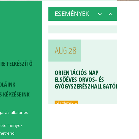
részletek »
ESEMÉNYEK
AUG 28
ORIENTÁCIÓS NAP
RE FELKÉSZÍTŐ
ELSŐÉVES ORVOS- ÉS
GYÓGYSZERÉSZHALLGATÓKNAK
OLÁINK
részletek »
S KÉPZÉSEINK
ljárás általános
övetelmények
enetrend