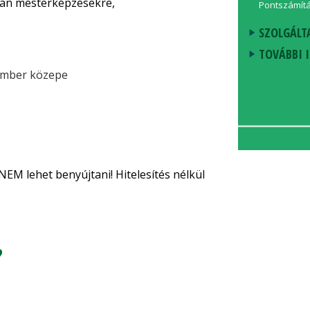
lan mesterképzésekre,
Pontszámít
SZOLGÁLT
TOVÁBBI 
ember közepe
NEM lehet benyújtani! Hitelesítés nélkül
?