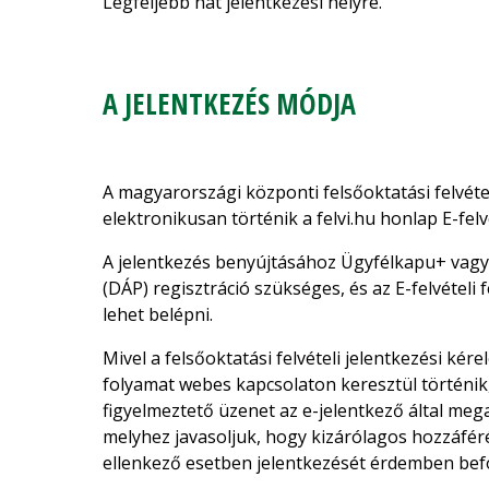
Legfeljebb hat jelentkezési helyre.
A JELENTKEZÉS MÓDJA
A magyarországi központi felsőoktatási felvétel
elektronikusan történik a felvi.hu honlap E-felv
A jelentkezés benyújtásához Ügyfélkapu+ vagy 
(DÁP) regisztráció szükséges, és az E-felvételi 
lehet belépni.
Mivel a felsőoktatási felvételi jelentkezési ké
folyamat webes kapcsolaton keresztül történik,
figyelmeztető üzenet az e-jelentkező által mega
melyhez javasoljuk, hogy kizárólagos hozzáfér
ellenkező esetben jelentkezését érdemben befo