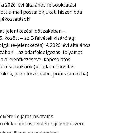
a 2026. évi általános felsőoktatási
dott e-mail postafiókjukat, hiszen oda
ájékoztatások!
árás jelentkezési időszakában –
 között – az E-felvételi kizárólag
lgál (e-jelentkezés). A 2026. évi általános
aszában – az adatfeldolgozási folyamat
n a jelentkezésével kapcsolatos
tézési funkciók (pl. adatmódosítás,
tokba, jelentkezésekbe, pontszámokba)
elvételi eljárás hivatalos
ó elektronikus felületen jelentkezzen!