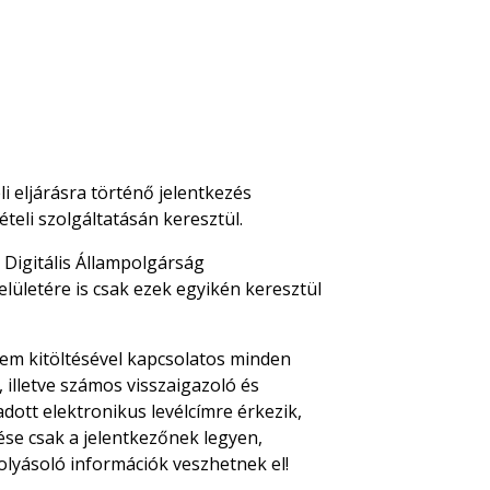
i eljárásra történő jelentkezés
ételi szolgáltatásán keresztül.
Digitális Állampolgárság
felületére is csak ezek egyikén keresztül
relem kitöltésével kapcsolatos minden
 illetve számos visszaigazoló és
dott elektronikus levélcímre érkezik,
ése csak a jelentkezőnek legyen,
lyásoló információk veszhetnek el!