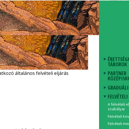
ÉRETTSÉGI
TÁBOROK
PARTNER
ozó általános felvételi eljárás
KÖZÉPISK
GRADUÁLI
FELVÉTELI
A felvételi e
szabályai
Felvételi k
Felvételi m