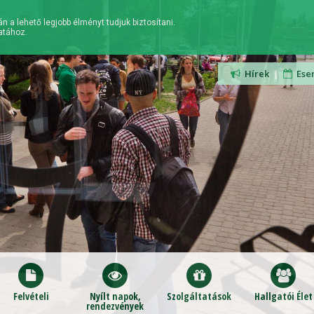
n a lehető legjobb élményt tudjuk biztosítani.
atához.
Hírek
|
Ese
Felvételi
Nyílt napok,
Szolgáltatások
Hallgatói Élet
rendezvények