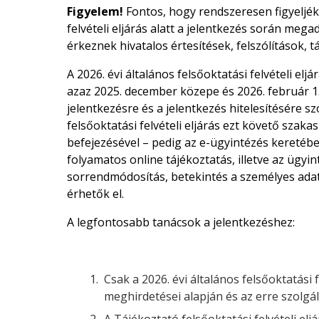
Figyelem!
Fontos, hogy rendszeresen figyeljék 
felvételi eljárás alatt a jelentkezés során mega
érkeznek hivatalos értesítések, felszólítások, t
A 2026. évi általános felsőoktatási felvételi elj
azaz 2025. december közepe és 2026. február 15.
jelentkezésre és a jelentkezés hitelesítésére szo
felsőoktatási felvételi eljárás ezt követő szak
befejezésével – pedig az e-ügyintézés keretébe
folyamatos online tájékoztatás, illetve az ügyin
sorrendmódosítás, betekintés a személyes ada
érhetők el.
A legfontosabb tanácsok a jelentkezéshez:
Csak a 2026. évi általános felsőoktatási f
meghirdetései alapján és az erre szolgál