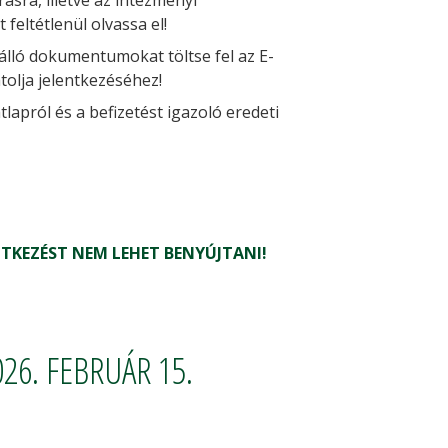
rásra, illetve az intézményi
feltétlenül olvassa el!
 álló dokumentumokat töltse fel az E-
atolja jelentkezéséhez!
lapról és a befizetést igazoló eredeti
NTKEZÉST NEM LEHET BENYÚJTANI!
026. FEBRUÁR 15.