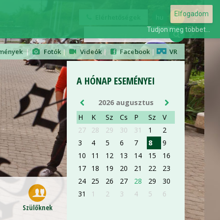
AUG 28
Elfogadom
Elérhetőségek
hu
en
Tudjon meg többet...
ORIENTÁCIÓS NAP
mények
|
Fotók
|
Videók
|
Facebook
|
VR
ELSŐÉVES ORVOS- ÉS
GYÓGYSZERÉSZHALLGATÓKNAK
A HÓNAP ESEMÉNYEI
részletek »
2026 augusztus
H
K
Sz
Cs
P
Sz
V
27
28
29
30
31
1
2
3
4
5
6
7
8
9
AUG 28
10
11
12
13
14
15
16
17
18
19
20
21
22
23
ORIENTÁCIÓS NAP
24
25
26
27
28
29
30
ELSŐÉVES ORVOS- ÉS
31
1
2
3
4
5
6
GYÓGYSZERÉSZHALLGATÓKNAK
Szülőknek