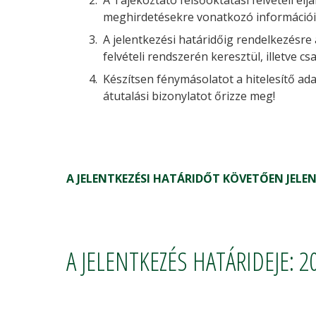
A Tájékoztató felsőoktatási felvételi eljá
meghirdetésekre vonatkozó információit 
A jelentkezési határidőig rendelkezésre
felvételi rendszerén keresztül, illetve cs
Készítsen fénymásolatot a hitelesítő adat
átutalási bizonylatot őrizze meg!
A JELENTKEZÉSI HATÁRIDŐT KÖVETŐEN JELE
A JELENTKEZÉS HATÁRIDEJE: 2