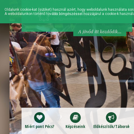
Oldalunk cookie-kat (sütiket) használ azért, hogy weboldalunk használata sorá
A weboldalunkon történő további böngészéssel hozzájárul a cookie-k használ
A jövőd itt kezdődik...
Miért pont Pécs?
Képzéseink
Előkészítők/Táborok