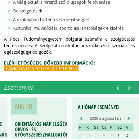
A világ aktuális híreiről szóló újságok felolvasása
Beszélgetések
A szabadban történő séta segítséggel
Kulturális, művelődési, sportolási lehetőségekre kísérés
A Pécsi Tudományegyetem polgárai számára a szolgáltatás
térítésmentes. A Szolgálat munkatársai szakképzett szociális és
egészségügyi dolgozók.
ELÉRHETŐSÉGEK, BŐVEBB INFORMÁCIÓ:
TAMOGATOSZOLGALAT.PTE.HU/
Események
AUG 28
A HÓNAP ESEMÉNYEI
2026 augusztus
ORIENTÁCIÓS NAP ELSŐÉVES
H
K
Sz
Cs
P
Sz
V
ORVOS- ÉS
K
GYÓGYSZERÉSZHALLGATÓKNAK
27
28
29
30
31
1
2