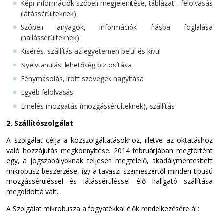
Képi információk szóbeli megjelenítése, táblázat - felolvasás
(látássérülteknek)
Szóbeli anyagok, információk írásba foglalása
(hallássérülteknek)
Kísérés, szállítás az egyetemen belül és kívül
Nyelvtanulási lehetőség biztosítása
Fénymásolás, írott szövegek nagyítása
Egyéb felolvasás
Emelés-mozgatás (mozgássérülteknek), szállítás
2. Szállítószolgálat
A szolgálat célja a közszolgáltatásokhoz, illetve az oktatáshoz
való hozzájutás megkönnyítése. 2014 februárjában megtörtént
egy, a jogszabályoknak teljesen megfelelő, akadálymentesített
mikrobusz beszerzése, így a tavaszi szemeszertől minden típusú
mozgássérüléssel és látássérüléssel élő hallgató szállítása
megoldottá vált.
A Szolgálat mikrobusza a fogyatékkal élők rendelkezésére áll: