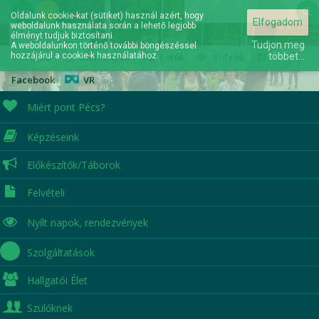
hu
en
Oldalunk cookie-kat (sütiket) használ azért, hogy
Elfogadom
weboldalunk használata során a lehető legjobb
Elérhetőségek
élményt tudjuk biztosítani.
Tudjon meg
A weboldalunkon történő további böngészéssel
hozzájárul a cookie-k használatához.
Hírek
|
Események
|
Fotók
|
Videók
|
többet...
Facebook
|
VR
Miért pont Pécs?
Képzéseink
A jövőd itt kezdődik...
Előkészítők/Táborok
Felvételi
Nyílt napok,
rendezvények
Szolgáltatások
Hallgatói Élet
Szülőknek