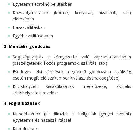
Egyetemre történő bejutásban
Közszolgáltatások (kórház, könyvtár, hivatalok, stb.)
elérésében
Hazaszállításban
Egyéb szállításokban
3. Mentális gondozás
Segítségnyújtás a környezettel való kapcsolattartásban
(beszélgetések, közös programok, szállítás, stb.)
Esetleges lelki sérülések megfelelő gondozása (szükség
esetén megfelelő szakember kiválasztásának segítése)
Krízishelyzet kialakulásának megelőzése, aktuális
krízishelyzetek kezelése
4. Foglalkozások
Klubdélutánok (pl.: filmklub a hallgatók igényei szerint)
egyetemre és hazaszállítással
Kirándulások