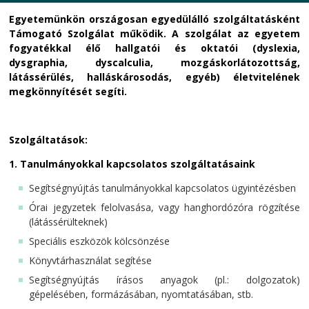
Egyetemünkön országosan egyedülálló szolgáltatásként
Támogató Szolgálat működik. A szolgálat az egyetem
fogyatékkal élő hallgatói és oktatói (dyslexia,
dysgraphia, dyscalculia, mozgáskorlátozottság,
látássérülés, halláskárosodás, egyéb) életvitelének
megkönnyítését segíti.
Szolgáltatások:
1. Tanulmányokkal kapcsolatos szolgáltatásaink
Segítségnyújtás tanulmányokkal kapcsolatos ügyintézésben
Órai jegyzetek felolvasása, vagy hanghordózóra rögzítése
(látássérülteknek)
Speciális eszközök kölcsönzése
Könyvtárhasználat segítése
Segítségnyújtás írásos anyagok (pl.: dolgozatok)
gépelésében, formázásában, nyomtatásában, stb.