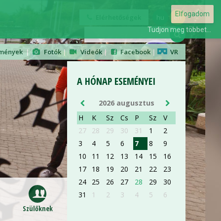
AUG 28
Elfogadom
Elérhetőségek
hu
en
Tudjon meg többet...
ORIENTÁCIÓS NAP
mények
|
Fotók
|
Videók
|
Facebook
|
VR
ELSŐÉVES ORVOS- ÉS
GYÓGYSZERÉSZHALLGATÓKNAK
A HÓNAP ESEMÉNYEI
részletek »
2026 augusztus
H
K
Sz
Cs
P
Sz
V
27
28
29
30
31
1
2
3
4
5
6
7
8
9
AUG 28
10
11
12
13
14
15
16
17
18
19
20
21
22
23
24
25
26
27
28
29
30
ORIENTÁCIÓS NAP
ELSŐÉVES ORVOS- ÉS
31
1
2
3
4
5
6
GYÓGYSZERÉSZHALLGATÓKNAK
Szülőknek