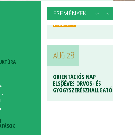
részletek »
ESEMÉNYEK
AUG 28
ORIENTÁCIÓS NAP
UKTÚRA
ELSŐÉVES ORVOS- ÉS
GYÓGYSZERÉSZHALLGATÓKNAK
s
részletek »
nt
ab
a
I
ATÁSOK