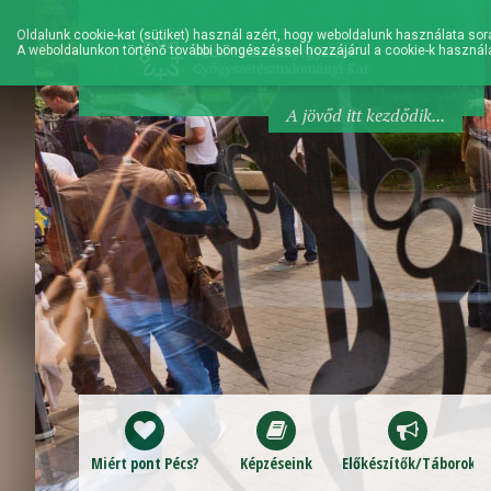
Oldalunk cookie-kat (sütiket) használ azért, hogy weboldalunk használata sorá
A weboldalunkon történő további böngészéssel hozzájárul a cookie-k használ
A jövőd itt kezdődik...
Miért pont Pécs?
Képzéseink
Előkészítők/Táborok