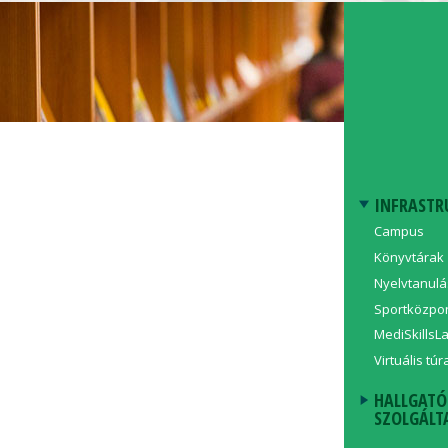
INFRASTR
Campus
Könyvtárak
Nyelvtanulá
Sportközpo
MediSkillsL
Virtuális túr
HALLGATÓ
SZOLGÁLT