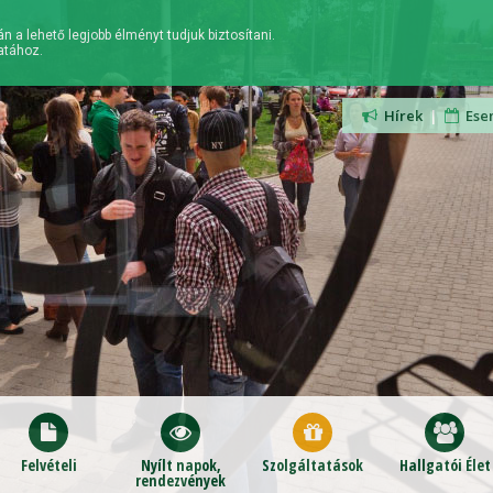
n a lehető legjobb élményt tudjuk biztosítani.
atához.
Hírek
|
Ese
Felvételi
Nyílt napok,
Szolgáltatások
Hallgatói Élet
rendezvények