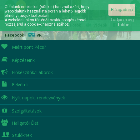
hu
en
Oldalunk cookie-kat (sütiket) használ azért, hogy
Elfogadom
weboldalunk használata során a lehető legjobb
Elérhetőségek
élményt tudjuk biztosítani.
Tudjon meg
A weboldalunkon történő további böngészéssel
hozzájárul a cookie-k használatához.
Hírek
|
Események
|
Fotók
|
Videók
|
többet...
Facebook
|
VR
Miért pont Pécs?
Képzéseink
A jövőd itt kezdődik...
Előkészítők/Táborok
Felvételi
Nyílt napok,
rendezvények
Szolgáltatások
Hallgatói Élet
Szülőknek