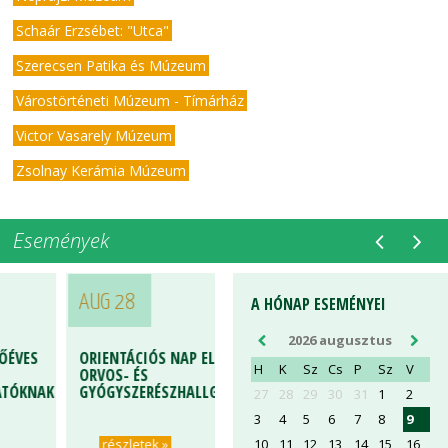
Schaár Erzsébet: "Utca"
Szerecsen Patika és Múzeum
Várostörténeti Múzeum - Tímárház
Victor Vasarely Múzeum
Zsolnay Kerámia Múzeum
Események
AUG 28
A HÓNAP ESEMÉNYEI
2026 augusztus
VES
ORIENTÁCIÓS NAP ELSŐÉVES
H
K
Sz
Cs
P
Sz
V
ORVOS- ÉS
ÓKNAK
GYÓGYSZERÉSZHALLGATÓKNAK
27
28
29
30
31
1
2
3
4
5
6
7
8
9
10
11
12
13
14
15
16
részletek »