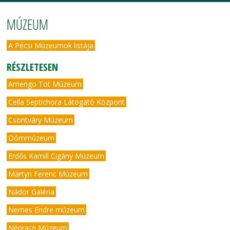
MÚZEUM
A Pécsi Múzeumok listája
RÉSZLETESEN
Amerigo Tot Múzeum
Cella Septichora Látogató Központ
Csontváry Múzeum
Dómmúzeum
Erdős Kamill Cigány Múzeum
Martyn Ferenc Múzeum
Nádor Galéria
Nemes Endre múzeum
Néprajzi Múzeum