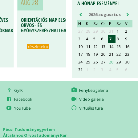
AUG 28
A HÓNAP ESEMÉNYEI
2026 augusztus
ES
ORIENTÁCIÓS NAP ELSŐÉVES
H
K
Sz
Cs
P
Sz
V
ORVOS- ÉS
KNAK
GYÓGYSZERÉSZHALLGATÓKNAK
27
28
29
30
31
1
2
3
4
5
6
7
8
9
10
11
12
13
14
15
16
részletek »
17
18
19
20
21
22
23
24
25
26
27
28
29
30
31
1
2
3
4
5
6
GyIK
Fényképgaléria
Facebook
Videó galéria
YouTube
Virtuális túra
Pécsi Tudományegyetem
Általános Orvostudományi Kar