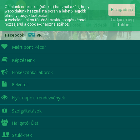
hu
en
Oldalunk cookie-kat (sütiket) használ azért, hogy
Elfogadom
weboldalunk használata során a lehető legjobb
Elérhetőségek
élményt tudjuk biztosítani.
Tudjon meg
A weboldalunkon történő további böngészéssel
hozzájárul a cookie-k használatához.
Hírek
|
Események
|
Fotók
|
Videók
|
többet...
Facebook
|
VR
Miért pont Pécs?
Képzéseink
A jövőd itt kezdődik...
Előkészítők/Táborok
Felvételi
Nyílt napok,
rendezvények
Szolgáltatások
Hallgatói Élet
Szülőknek