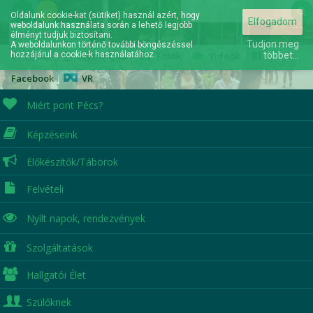
hu
en
Oldalunk cookie-kat (sütiket) használ azért, hogy
Elfogadom
weboldalunk használata során a lehető legjobb
Elérhetőségek
élményt tudjuk biztosítani.
Tudjon meg
A weboldalunkon történő további böngészéssel
hozzájárul a cookie-k használatához.
Hírek
|
Események
|
Fotók
|
Videók
|
többet...
Facebook
|
VR
Miért pont Pécs?
Képzéseink
A jövőd itt kezdődik...
Előkészítők/Táborok
Felvételi
Nyílt napok,
rendezvények
Szolgáltatások
Hallgatói Élet
Szülőknek