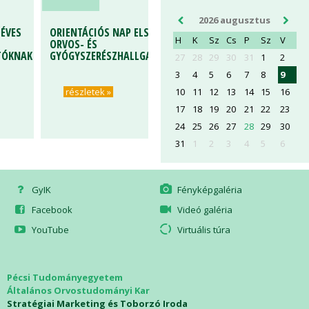
2026 augusztus
VES
ORIENTÁCIÓS NAP ELSŐÉVES
H
K
Sz
Cs
P
Sz
V
ORVOS- ÉS
KNAK
GYÓGYSZERÉSZHALLGATÓKNAK
27
28
29
30
31
1
2
3
4
5
6
7
8
9
10
11
12
13
14
15
16
részletek »
17
18
19
20
21
22
23
24
25
26
27
28
29
30
31
1
2
3
4
5
6
GyIK
Fényképgaléria
Facebook
Videó galéria
YouTube
Virtuális túra
Pécsi Tudományegyetem
Általános Orvostudományi Kar
Stratégiai Marketing és Toborzó Iroda