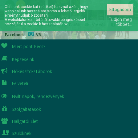
hu
en
Oldalunk cookie-kat (sütiket) használ azért, hogy
Elfogadom
weboldalunk használata során a lehető legjobb
Elérhetőségek
élményt tudjuk biztosítani.
Tudjon meg
A weboldalunkon történő további böngészéssel
hozzájárul a cookie-k használatához.
Hírek
|
Események
|
Fotók
|
Videók
|
többet...
Facebook
|
VR
Miért pont Pécs?
Képzéseink
A jövőd itt kezdődik...
Előkészítők/Táborok
Felvételi
Nyílt napok,
rendezvények
Szolgáltatások
Hallgatói Élet
Szülőknek