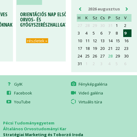
2026 augusztus
ES
ORIENTÁCIÓS NAP ELSŐÉVES
H
K
Sz
Cs
P
Sz
V
ORVOS- ÉS
KNAK
GYÓGYSZERÉSZHALLGATÓKNAK
27
28
29
30
31
1
2
3
4
5
6
7
8
9
10
11
12
13
14
15
16
részletek »
17
18
19
20
21
22
23
24
25
26
27
28
29
30
31
1
2
3
4
5
6
GyIK
Fényképgaléria
Facebook
Videó galéria
YouTube
Virtuális túra
Pécsi Tudományegyetem
Általános Orvostudományi Kar
Stratégiai Marketing és Toborzó Iroda