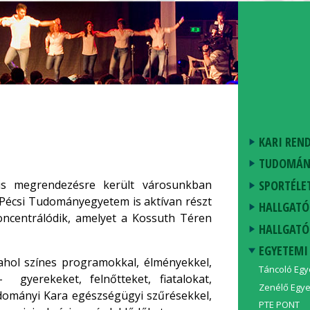
KARI REN
TUDOMÁN
SPORTÉLE
s megrendezésre került városunkban
Pécsi Tudományegyetem is aktívan részt
HALLGATÓ
ncentrálódik, amelyet a Kossuth Téren
HALLGATÓ
EGYETEMI
ahol színes programokkal, élményekkel,
Táncoló Eg
 gyerekeket, felnőtteket, fiatalokat,
Zenélő Egy
udományi Kara egészségügyi szűrésekkel,
PTE PONT