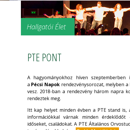
Hallgatói Élet
PTE PONT
A hagyományokhoz híven szeptemberben i
a
Pécsi Napok
rendezvénysorozat, melyben a 
vesz. 2018-ban a rendezvény három napra ko
rendeztek meg.
Itt kap helyet minden évben a PTE stand is, 
információkkal várnak minden érdeklődőt -
időseket, családokat. A PTE Általános Orvost