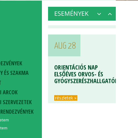
részletek »
ESEMÉNYEK
AUG 28
ORIENTÁCIÓS NAP
DEZVÉNYEK
ELSŐÉVES ORVOS- ÉS
GYÓGYSZERÉSZHALLGATÓKNAK
Y ÉS SZAKMA
T
részletek »
I ARCOK
I SZERVEZETEK
 RENDEZVÉNYEK
yetem
etem