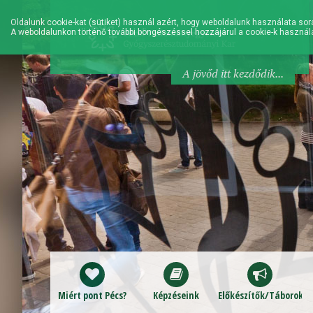
Oldalunk cookie-kat (sütiket) használ azért, hogy weboldalunk használata sorá
A weboldalunkon történő további böngészéssel hozzájárul a cookie-k használ
A jövőd itt kezdődik...
Miért pont Pécs?
Képzéseink
Előkészítők/Táborok