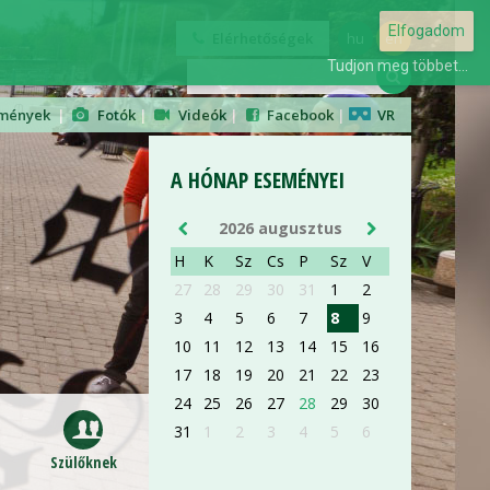
AUG 28
Elfogadom
Elérhetőségek
hu
en
Tudjon meg többet...
ORIENTÁCIÓS NAP
mények
|
Fotók
|
Videók
|
Facebook
|
VR
ELSŐÉVES ORVOS- ÉS
GYÓGYSZERÉSZHALLGATÓKNAK
A HÓNAP ESEMÉNYEI
részletek »
2026 augusztus
H
K
Sz
Cs
P
Sz
V
27
28
29
30
31
1
2
3
4
5
6
7
8
9
AUG 28
10
11
12
13
14
15
16
17
18
19
20
21
22
23
ORIENTÁCIÓS NAP
24
25
26
27
28
29
30
ELSŐÉVES ORVOS- ÉS
31
1
2
3
4
5
6
GYÓGYSZERÉSZHALLGATÓKNAK
Szülőknek