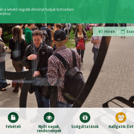
n a lehető legjobb élményt tudjuk biztosítani.
atához.
Hírek
|
Ese
Felvételi
Nyílt napok,
Szolgáltatások
Hallgatói Élet
rendezvények