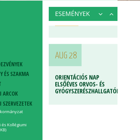
részletek »
ESEMÉNYEK
AUG 28
ORIENTÁCIÓS NAP
DEZVÉNYEK
ELSŐÉVES ORVOS- ÉS
Y ÉS SZAKMA
GYÓGYSZERÉSZHALLGATÓKNAK
T
részletek »
I ARCOK
I SZERVEZETEK
nkormányzat
i és Kollégiumi
JKB)