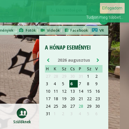
AUG 28
Elfogadom
Elérhetőségek
hu
en
Tudjon meg többet...
ORIENTÁCIÓS NAP
mények
|
Fotók
|
Videók
|
Facebook
|
VR
ELSŐÉVES ORVOS- ÉS
GYÓGYSZERÉSZHALLGATÓKNAK
A HÓNAP ESEMÉNYEI
részletek »
2026 augusztus
H
K
Sz
Cs
P
Sz
V
27
28
29
30
31
1
2
3
4
5
6
7
8
9
AUG 28
10
11
12
13
14
15
16
17
18
19
20
21
22
23
ORIENTÁCIÓS NAP
24
25
26
27
28
29
30
ELSŐÉVES ORVOS- ÉS
31
1
2
3
4
5
6
GYÓGYSZERÉSZHALLGATÓKNAK
Szülőknek