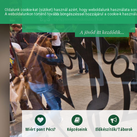
Oldalunk cookie-kat (sütiket) használ azért, hogy weboldalunk használata sorá
A weboldalunkon történő további böngészéssel hozzájárul a cookie-k használ
A jövőd itt kezdődik...
Miért pont Pécs?
Képzéseink
Előkészítők/Táborok