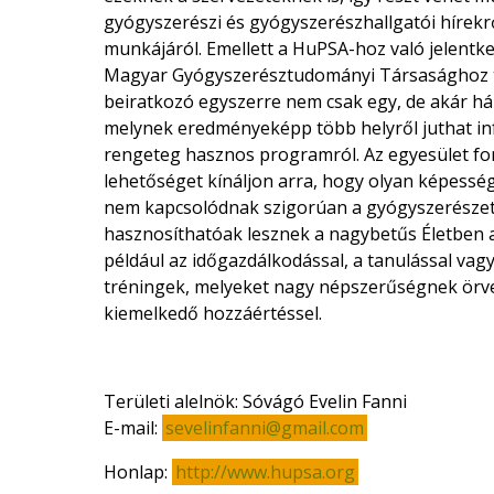
gyógyszerészi és gyógyszerészhallgatói hírek
munkájáról. Emellett a HuPSA-hoz való jelentke
Magyar Gyógyszerésztudományi Társasághoz tö
beiratkozó egyszerre nem csak egy, de akár há
melynek eredményeképp több helyről juthat in
rengeteg hasznos programról. Az egyesület fon
lehetőséget kínáljon arra, hogy olyan képesség
nem kapcsolódnak szigorúan a gyógyszerészet
hasznosíthatóak lesznek a nagybetűs Életben a
például az időgazdálkodással, a tanulással vag
tréningek, melyeket nagy népszerűségnek örv
kiemelkedő hozzáértéssel.
Területi alelnök: Sóvágó Evelin Fanni
E-mail:
sevelinfanni@gmail.com
Honlap:
http://www.hupsa.org