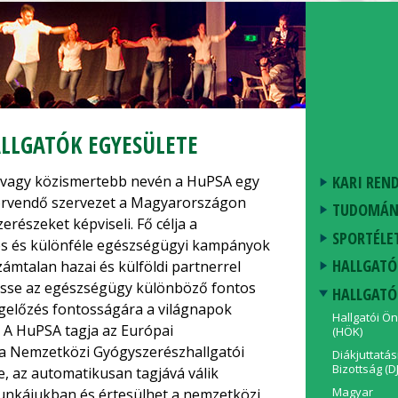
LLGATÓK EGYESÜLETE
KARI REN
avagy közismertebb nevén a HuPSA egy
k örvendő szervezet a Magyarországon
TUDOMÁN
erészeket képviseli. Fő célja a
SPORTÉLE
és és különféle egészségügyi kampányok
HALLGATÓ
ámtalan hazai és külföldi partnerrel
esse az egészségügy különböző fontos
HALLGATÓ
egelőzés fontosságára a világnapok
Hallgatói Ö
. A HuPSA tagja az Európai
(HÖK)
 a Nemzetközi Gyógyszerészhallgatói
Diákjuttatás
Bizottság (D
e, az automatikusan tagjává válik
Magyar
munkájukban és értesülhet a nemzetközi