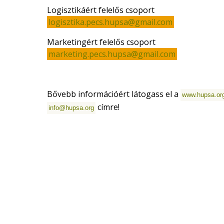
Logisztikáért felelős csoport
logisztika.pecs.hupsa@gmail.com
Marketingért felelős csoport
marketing.pecs.hupsa@gmail.com
Bővebb információért látogass el a
www.hupsa.or
címre!
info@hupsa.org