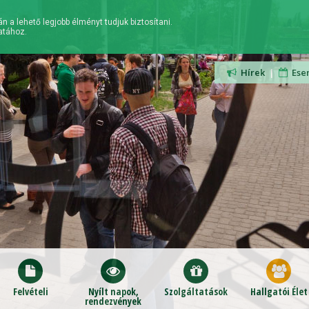
n a lehető legjobb élményt tudjuk biztosítani.
atához.
Hírek
|
Ese
Felvételi
Nyílt napok,
Szolgáltatások
Hallgatói Élet
rendezvények