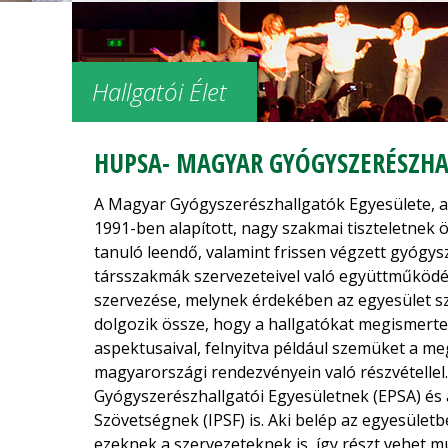
Hallgatói Élet
HUPSA- MAGYAR GYÓGYSZERÉSZHA
A Magyar Gyógyszerészhallgatók Egyesülete, 
1991-ben alapított, nagy szakmai tiszteletne
tanuló leendő, valamint frissen végzett gyógysz
társszakmák szervezeteivel való együttműköd
szervezése, melynek érdekében az egyesület sz
dolgozik össze, hogy a hallgatókat megismert
aspektusaival, felnyitva például szemüket a m
magyarországi rendezvényein való részvétellel
Gyógyszerészhallgatói Egyesületnek (EPSA) és
Szövetségnek (IPSF) is. Aki belép az egyesületb
ezeknek a szervezeteknek is, így részt vehet 