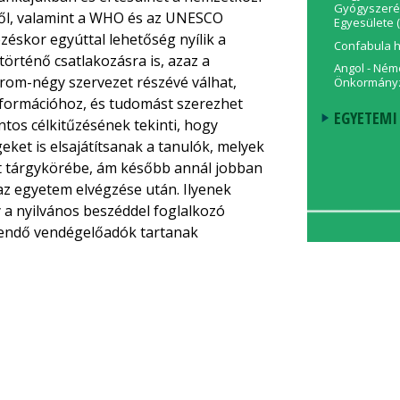
Gyógyszeré
ről, valamint a WHO és az UNESCO
Egyesülete 
zéskor egyúttal lehetőség nyílik a
Confabula ha
rténő csatlakozásra is, azaz a
Angol - Néme
rom-négy szervezet részévé válhat,
Önkormányz
formációhoz, és tudomást szerezhet
EGYETEMI
tos célkitűzésének tekinti, hogy
eket is elsajátítsanak a tanulók, melyek
 tárgykörébe, ám később annál jobban
z egyetem elvégzése után. Ilyenek
y a nyilvános beszéddel foglalkozó
endő vendégelőadók tartanak