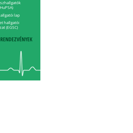
szhallgatók
(HuPSA)
llgatói lap
t hallgatói
at (EGSC)
 RENDEZVÉNYEK