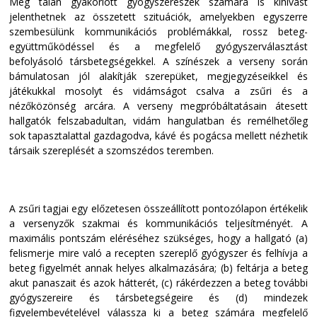
Még talán gyakorlott gyógyszerészek számára is kihívást
jelenthetnek az összetett szituációk, amelyekben egyszerre
szembesülünk kommunikációs problémákkal, rossz beteg-
együttműködéssel és a megfelelő gyógyszerválasztást
befolyásoló társbetegségekkel. A színészek a verseny során
bámulatosan jól alakítják szerepüket, megjegyzéseikkel és
játékukkal mosolyt és vidámságot csalva a zsűri és a
nézőközönség arcára. A verseny megpróbáltatásain átesett
hallgatók felszabadultan, vidám hangulatban és remélhetőleg
sok tapasztalattal gazdagodva, kávé és pogácsa mellett nézhetik
társaik szereplését a szomszédos teremben.
A zsűri tagjai egy előzetesen összeállított pontozólapon értékelik
a versenyzők szakmai és kommunikációs teljesítményét. A
maximális pontszám eléréséhez szükséges, hogy a hallgató (a)
felismerje mire való a recepten szereplő gyógyszer és felhívja a
beteg figyelmét annak helyes alkalmazására; (b) feltárja a beteg
akut panaszait és azok hátterét, (c) rákérdezzen a beteg további
gyógyszereire és társbetegségeire és (d) mindezek
figyelembevételével válassza ki a beteg számára megfelelő