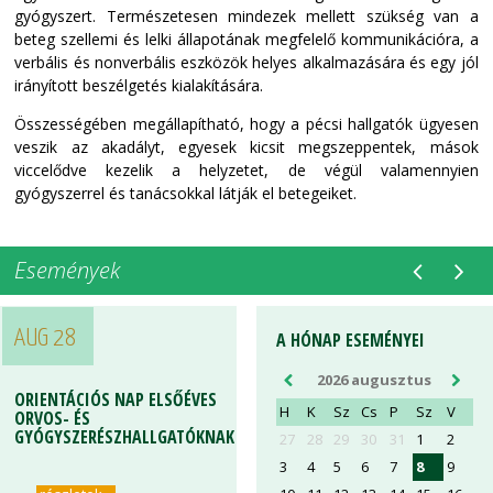
gyógyszert. Természetesen mindezek mellett szükség van a
beteg szellemi és lelki állapotának megfelelő kommunikációra, a
verbális és nonverbális eszközök helyes alkalmazására és egy jól
irányított beszélgetés kialakítására.
Összességében megállapítható, hogy a pécsi hallgatók ügyesen
veszik az akadályt, egyesek kicsit megszeppentek, mások
viccelődve kezelik a helyzetet, de végül valamennyien
gyógyszerrel és tanácsokkal látják el betegeiket.
Események
AUG 28
AUG 28
A HÓNAP ESEMÉNYEI
2026 augusztus
ORIENTÁCIÓS NAP ELSŐÉVES
ORIENTÁCIÓS NAP ELSŐÉVES
H
K
Sz
Cs
P
Sz
V
ORVOS- ÉS
ORVOS- ÉS
GYÓGYSZERÉSZHALLGATÓKNAK
GYÓGYSZERÉSZHALLGATÓKNAK
27
28
29
30
31
1
2
3
4
5
6
7
8
9