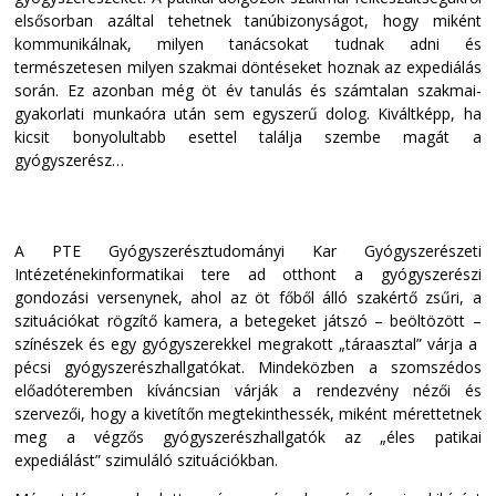
elsősorban azáltal tehetnek tanúbizonyságot, hogy miként
kommunikálnak, milyen tanácsokat tudnak adni és
természetesen milyen szakmai döntéseket hoznak az expediálás
során. Ez azonban még öt év tanulás és számtalan szakmai-
gyakorlati munkaóra után sem egyszerű dolog. Kiváltképp, ha
kicsit bonyolultabb esettel találja szembe magát a
gyógyszerész…
A PTE Gyógyszerésztudományi Kar Gyógyszerészeti
Intézeténekinformatikai tere ad otthont a gyógyszerészi
gondozási versenynek, ahol az öt főből álló szakértő zsűri, a
szituációkat rögzítő kamera, a betegeket játszó – beöltözött –
színészek és egy gyógyszerekkel megrakott „táraasztal” várja a
pécsi gyógyszerészhallgatókat. Mindeközben a szomszédos
előadóteremben kíváncsian várják a rendezvény nézői és
szervezői, hogy a kivetítőn megtekinthessék, miként mérettetnek
meg a végzős gyógyszerészhallgatók az „éles patikai
expediálást” szimuláló szituációkban.