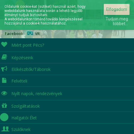
hu
en
Oldalunk cookie-kat (sütiket) használ azért, hogy
Elfogadom
weboldalunk használata során a lehető legjobb
Elérhetőségek
élményt tudjuk biztosítani.
Tudjon meg
A weboldalunkon történő további böngészéssel
hozzájárul a cookie-k használatához.
Hírek
|
Események
|
Fotók
|
Videók
|
többet...
Facebook
|
VR
Miért pont Pécs?
Képzéseink
A jövőd itt kezdődik...
Előkészítők/Táborok
Felvételi
Nyílt napok,
rendezvények
Szolgáltatások
Hallgatói Élet
Szülőknek