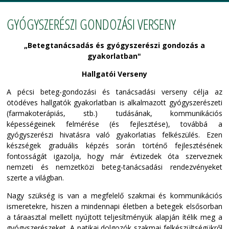
GYÓGYSZERÉSZI GONDOZÁSI VERSENY
„Betegtanácsadás és gyógyszerészi gondozás a
gyakorlatban"
Hallgatói Verseny
A pécsi beteg-gondozási és tanácsadási verseny célja az
ötödéves hallgatók gyakorlatban is alkalmazott gyógyszerészeti
(farmakoterápiás, stb.) tudásának, kommunikációs
képességeinek felmérése (és fejlesztése), továbbá a
gyógyszerészi hivatásra való gyakorlatias felkészülés. Ezen
készségek graduális képzés során történő fejlesztésének
fontosságát igazolja, hogy már évtizedek óta szerveznek
nemzeti és nemzetközi beteg-tanácsadási rendezvényeket
szerte a világban.
Nagy szükség is van a megfelelő szakmai és kommunikációs
ismeretekre, hiszen a mindennapi életben a betegek elsősorban
a táraasztal mellett nyújtott teljesítményük alapján ítélik meg a
gyógyszerészeket. A patikai dolgozók szakmai felkészültségükről