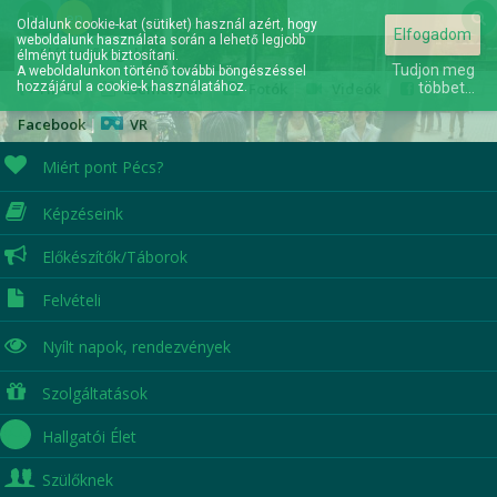
hu
en
Oldalunk cookie-kat (sütiket) használ azért, hogy
Elfogadom
weboldalunk használata során a lehető legjobb
Elérhetőségek
élményt tudjuk biztosítani.
Tudjon meg
A weboldalunkon történő további böngészéssel
hozzájárul a cookie-k használatához.
Hírek
|
Események
|
Fotók
|
Videók
|
többet...
Facebook
|
VR
Miért pont Pécs?
Képzéseink
A jövőd itt kezdődik...
Előkészítők/Táborok
Felvételi
Nyílt napok,
rendezvények
Szolgáltatások
Hallgatói Élet
Szülőknek