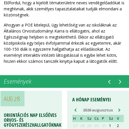
Előfordul, hogy a kijelölt tématerületre neves vendégelőadókat is
meghívnak, akik személyes tapasztalataikat tudják elmondani a
közönségnek.
Ahogyan a POE kitelepül, úgy lehetőség van az iskoláknak az
Általános Orvostudományi Karra is ellátogatni, ahol az
Egészségnap helyben is megtekinthető. Ekkor az ellátogató
középiskola egy teljes évfolyammal érkezik az egyetemre, akár
100-150 diák is egyszerre hallgathatja az előadásokat. Az
eseményt interaktív intézeti látogatással is egybe lehet kötni,
hiszen ekkor számos tanszék kinyitja kapuit a látogatók előtt.
Események
AUG 28
AUG 28
A HÓNAP ESEMÉNYEI
2026 augusztus
ORIENTÁCIÓS NAP ELSŐÉVES
ORIENTÁCIÓS NAP ELSŐÉVES
H
K
Sz
Cs
P
Sz
V
ORVOS- ÉS
ORVOS- ÉS
GYÓGYSZERÉSZHALLGATÓKNAK
GYÓGYSZERÉSZHALLGATÓKNAK
27
28
29
30
31
1
2