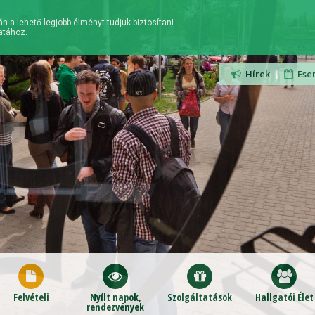
n a lehető legjobb élményt tudjuk biztosítani.
atához.
Hírek
|
Ese
Felvételi
Nyílt napok,
Szolgáltatások
Hallgatói Élet
rendezvények