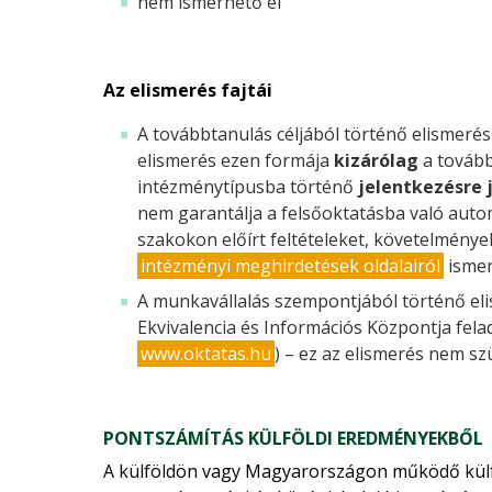
nem ismerhető el
Az elismerés fajtái
A továbbtanulás céljából történő elismerés a
elismerés ezen formája
kizárólag
a tovább
intézménytípusba történő
jelentkezésre 
nem garantálja a felsőoktatásba való auto
szakokon előírt feltételeket, követelményeke
intézményi meghirdetések oldalairól
ismer
A munkavállalás szempontjából történő eli
Ekvivalencia és Információs Központja fel
www.oktatas.hu
) – ez az elismerés nem sz
PONTSZÁMÍTÁS KÜLFÖLDI EREDMÉNYEKBŐL
A külföldön vagy Magyarországon működő külf