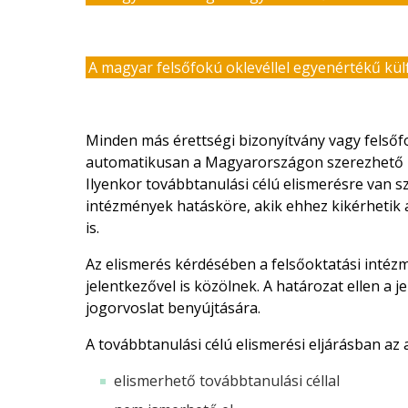
A magyar felsőfokú oklevéllel egyenértékű külf
Minden más érettségi bizonyítvány vagy felső
automatikusan a Magyarországon szerezhető ma
Ilyenkor továbbtanulási célú elismerésre van s
intézmények hatásköre, akik ehhez kikérhetik 
is.
Az elismerés kérdésében a felsőoktatási intéz
jelentkezővel is közölnek. A határozat ellen a
jogorvoslat benyújtására.
A továbbtanulási célú elismerési eljárásban az
elismerhető továbbtanulási céllal