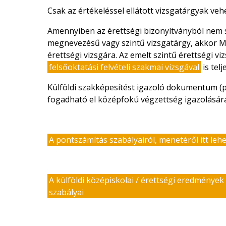
Csak az értékeléssel ellátott vizsgatárgyak veh
Amennyiben az érettségi bizonyítványból nem 
megnevezésű vagy szintű vizsgatárgy, akkor M
érettségi vizsgára. Az emelt szintű érettségi 
felsőoktatási felvételi szakmai vizsgával
is telj
Külföldi szakképesítést igazoló dokumentum (p
fogadható el középfokú végzettség igazolásár
A pontszámítás szabályairól, menetéről itt lehe
A külföldi középiskolai / érettségi eredmények
szabályai