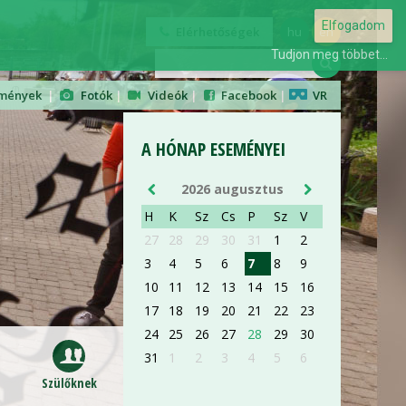
Elfogadom
Elérhetőségek
hu
en
Tudjon meg többet...
mények
|
Fotók
|
Videók
|
Facebook
|
VR
A HÓNAP ESEMÉNYEI
2026 augusztus
H
K
Sz
Cs
P
Sz
V
27
28
29
30
31
1
2
3
AUG 28
4
5
6
7
8
9
10
11
12
13
14
15
16
17
18
19
20
21
22
23
ORIENTÁCIÓS NAP
24
25
26
27
28
29
30
ELSŐÉVES ORVOS- ÉS
31
1
2
3
4
5
6
GYÓGYSZERÉSZHALLGATÓKNAK
Szülőknek