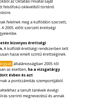
okból az Oktatási Hivatal saját
t felsőfokú oklevélből történő
sköre.
nak felelnek meg a külföldön szerzett,
 A 2005. előtt szerzett érettségi
gyelembe.
setén bizonyos érettségi
n.
A külföldi érettségi rendszerben tett
usan hazai emelt szintű érettséginek.
tárgyak
általánosságban 2005-től
ban az esetben,
ha a vizsgatárgy
dott évben és azt
ynak a pontszámítás szempontjából.
vételéhez a tanult tanévek évvégi
lőírás szerinti megnevezésű és annak