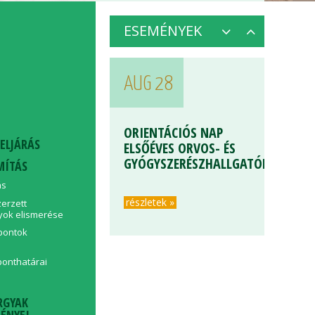
részletek »
ESEMÉNYEK
AUG 28
ORIENTÁCIÓS NAP
 ELJÁRÁS
ELSŐÉVES ORVOS- ÉS
GYÓGYSZERÉSZHALLGATÓKNAK
MÍTÁS
ás
részletek »
zerzett
yok elismerése
pontok
ponthatárai
AUG 28
I
RGYAK
ÉNYEI