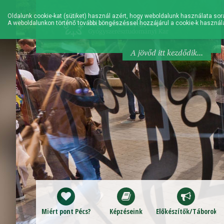
Oldalunk cookie-kat (sütiket) használ azért, hogy weboldalunk használata sorá
A weboldalunkon történő további böngészéssel hozzájárul a cookie-k használ
A jövőd itt kezdődik...
Miért pont Pécs?
Képzéseink
Előkészítők/Táborok