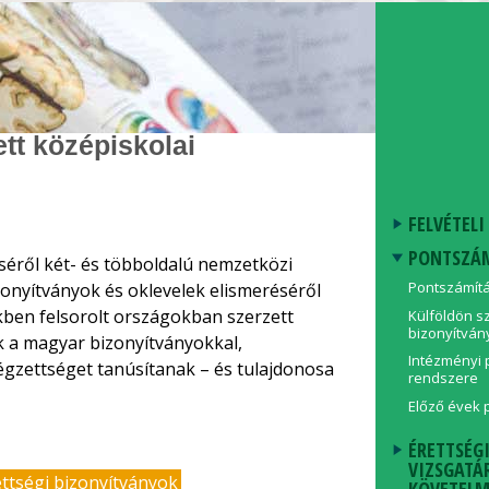
ett középiskolai
FELVÉTELI
PONTSZÁ
éséről két- és többoldalú nemzetközi
Pontszámít
zonyítványok és oklevelek elismeréséről
ekben felsorolt országokban szerzett
Külföldön s
bizonyítván
k a magyar bizonyítványokkal,
Intézményi 
végzettséget tanúsítanak – és tulajdonosa
rendszere
Előző évek 
ÉRETTSÉG
VIZSGATÁ
ettségi bizonyítványok
KÖVETELM