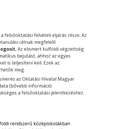
 felsőoktatási felvételi eljárás része. Az
tanulási célnak megfelelő
jogosít.
Az elismert külföldi végzettség
matikus bejutást, ahhoz az egyes
t is teljesíteni kell. Ezek az
hetők meg.
smerés az Oktatási Hivatal Magyar
adata (bővebb információ:
ükséges a felsőoktatási jelentkezéshez.
öldi rendszerű középiskolákban