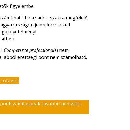
etők figyelembe.
számítható be az adott szakra megfelelő
agyarországon jelentkeznie kell
vizsgakövetelményt
esítheti.
l.
Competente professionale
) nem
a, abból érettségi pont nem számolható.
t olvasni
 pontszámításának további tudnivalói,