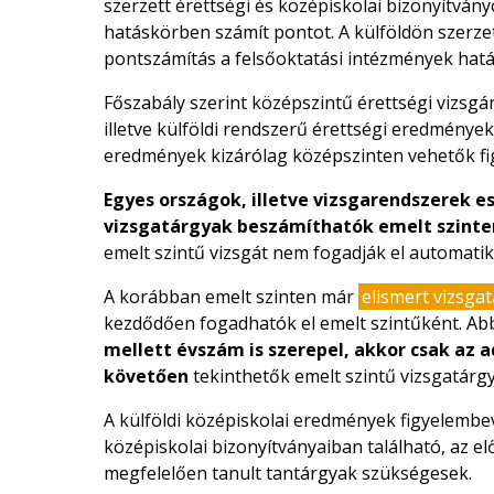
szerzett érettségi és középiskolai bizonyítvány
hatáskörben számít pontot. A külföldön szerzet
pontszámítás a felsőoktatási intézmények hatá
Főszabály szerint középszintű érettségi vizsgá
illetve külföldi rendszerű érettségi eredmények.
eredmények kizárólag középszinten vehetők fi
Egyes országok, illetve vizsgarendszerek e
vizsgatárgyak beszámíthatók emelt szinte
emelt szintű vizsgát nem fogadják el automatik
A korábban emelt szinten már
elismert vizsga
kezdődően fogadhatók el emelt szintűként. Ab
mellett évszám is szerepel, akkor csak az a
követően
tekinthetők emelt szintű vizsgatárg
A külföldi középiskolai eredmények figyelembe
középiskolai bizonyítványaiban található, az e
megfelelően tanult tantárgyak szükségesek.