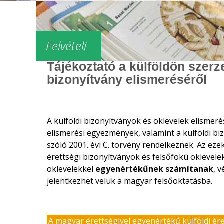
Felvételi
Tájékoztató a külföldön szerz
bizonyítvány elismeréséről
A külföldi bizonyítványok és oklevelek elismer
elismerési egyezmények, valamint a külföldi bi
szóló 2001. évi C. törvény rendelkeznek. Az ez
érettségi bizonyítványok és felsőfokú oklevele
oklevelekkel
egyenértékűnek számítanak
, 
jelentkezhet velük a magyar felsőoktatásba.
A magyar érettségivel egyenértékű külföldi ér