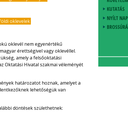
KUTATÁS
NYÍLT NA
öldi oklevelek
BROSSÚRÁ
fokú oklevél nem egyenértékű
gyar érettségivel vagy oklevéllel.
zükség, amely a felsőoktatási
az Oktatási Hivatal szakmai véleményét
mények határozatot hoznak, amelyet a
 jelentkezőknek lehetőségük van
 alábbi döntések születhetnek: