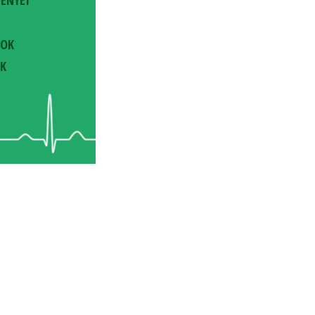
ORIENTÁCIÓS NAP
ELSŐÉVES ORVOS- ÉS
GYÓGYSZERÉSZHALLGATÓKNAK
POK
K
részletek »