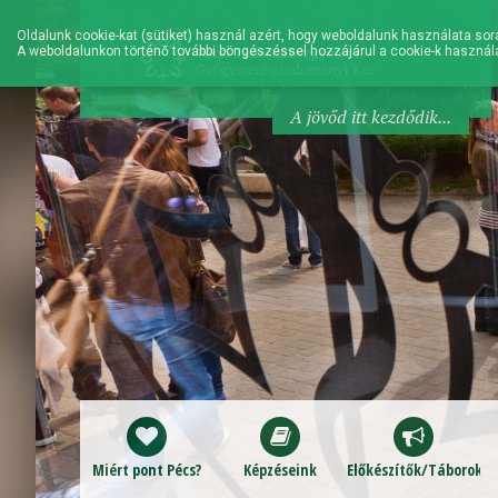
Oldalunk cookie-kat (sütiket) használ azért, hogy weboldalunk használata sorá
A weboldalunkon történő további böngészéssel hozzájárul a cookie-k használ
A jövőd itt kezdődik...
Miért pont Pécs?
Képzéseink
Előkészítők/Táborok