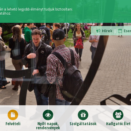
n a lehető legjobb élményt tudjuk biztosítani.
atához.
Hírek
|
Ese
Felvételi
Nyílt napok,
Szolgáltatások
Hallgatói Élet
rendezvények