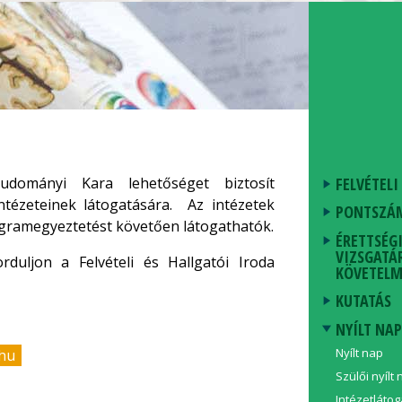
FELVÉTELI
dományi Kara lehetőséget biztosít
ntézeteinek látogatására. Az intézetek
PONTSZÁ
ogramegyeztetést követően látogathatók.
ÉRETTSÉG
VIZSGATÁ
rduljon a Felvételi és Hallgatói Iroda
KÖVETELM
KUTATÁS
NYÍLT NA
Nyílt nap
.hu
Szülői nyílt
Intézetláto