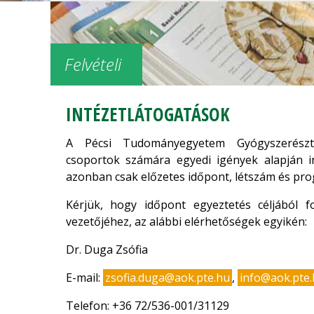
Felvételi
INTÉZETLÁTOGATÁSOK
A Pécsi Tudományegyetem Gyógyszerésztu
csoportok számára egyedi igények alapján i
azonban csak előzetes időpont, létszám és pr
Kérjük, hogy időpont egyeztetés céljából fo
vezetőjéhez, az alábbi elérhetőségek egyikén:
Dr. Duga Zsófia
E-mail:
zsofia.duga@aok.pte.hu
,
info@aok.pte
Telefon: +36 72/536-001/31129