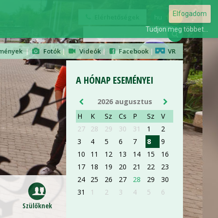
Elfogadom
Elérhetőségek
hu
en
Tudjon meg többet...
mények
|
Fotók
|
Videók
|
Facebook
|
VR
AUG 28
A HÓNAP ESEMÉNYEI
2026 augusztus
ORIENTÁCIÓS NAP
H
K
Sz
Cs
P
Sz
V
ELSŐÉVES ORVOS- ÉS
27
28
29
30
31
1
2
GYÓGYSZERÉSZHALLGATÓKNAK
3
4
5
6
7
8
9
10
11
12
13
14
15
16
részletek »
17
18
19
20
21
22
23
24
25
26
27
28
29
30
31
1
2
3
4
5
6
Szülőknek
AUG 28