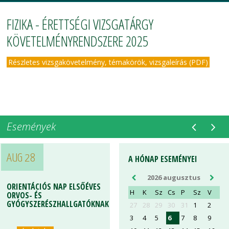
FIZIKA - ÉRETTSÉGI VIZSGATÁRGY
KÖVETELMÉNYRENDSZERE 2025
Részletes vizsgakövetelmény, témakörök, vizsgaleírás (PDF)
Események
AUG 28
AUG 28
A HÓNAP ESEMÉNYEI
2026 augusztus
ORIENTÁCIÓS NAP ELSŐÉVES
ORIENTÁCIÓS NAP ELSŐÉVES
H
K
Sz
Cs
P
Sz
V
ORVOS- ÉS
ORVOS- ÉS
GYÓGYSZERÉSZHALLGATÓKNAK
GYÓGYSZERÉSZHALLGATÓKNAK
27
28
29
30
31
1
2
3
4
5
6
7
8
9