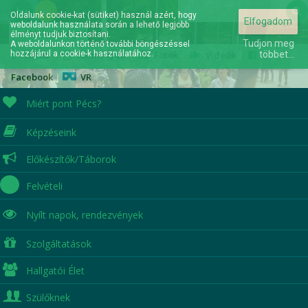
hu
en
Oldalunk cookie-kat (sütiket) használ azért, hogy
Elfogadom
weboldalunk használata során a lehető legjobb
Elérhetőségek
élményt tudjuk biztosítani.
Tudjon meg
A weboldalunkon történő további böngészéssel
hozzájárul a cookie-k használatához.
Hírek
|
Események
|
Fotók
|
Videók
|
többet...
Facebook
|
VR
Miért pont Pécs?
Képzéseink
A jövőd itt kezdődik...
Előkészítők/Táborok
Felvételi
Nyílt napok,
rendezvények
Szolgáltatások
Hallgatói Élet
Szülőknek