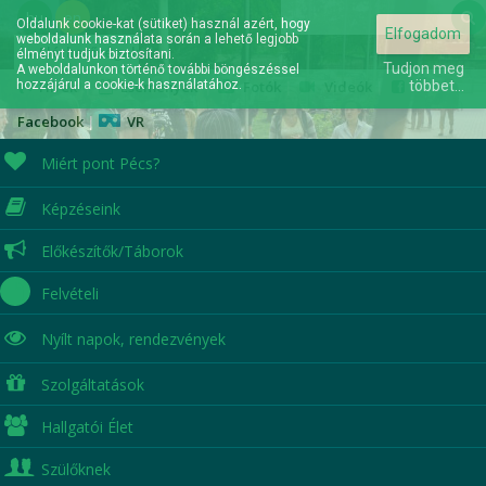
hu
en
Oldalunk cookie-kat (sütiket) használ azért, hogy
Elfogadom
weboldalunk használata során a lehető legjobb
Elérhetőségek
élményt tudjuk biztosítani.
Tudjon meg
A weboldalunkon történő további böngészéssel
hozzájárul a cookie-k használatához.
Hírek
|
Események
|
Fotók
|
Videók
|
többet...
Facebook
|
VR
Miért pont Pécs?
Képzéseink
A jövőd itt kezdődik...
Előkészítők/Táborok
Felvételi
Nyílt napok,
rendezvények
Szolgáltatások
Hallgatói Élet
Szülőknek