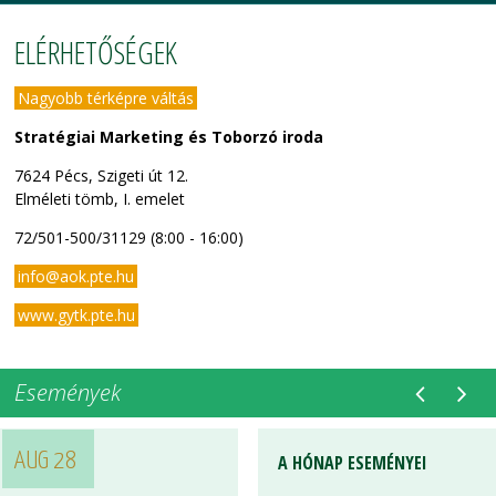
ELÉRHETŐSÉGEK
Nagyobb térképre váltás
Stratégiai Marketing és Toborzó iroda
7624 Pécs, Szigeti út 12.
Elméleti tömb, I. emelet
72/501-500/31129 (8:00 - 16:00)
info@aok.pte.hu
www.gytk.pte.hu
Események
AUG 28
AUG 28
A HÓNAP ESEMÉNYEI