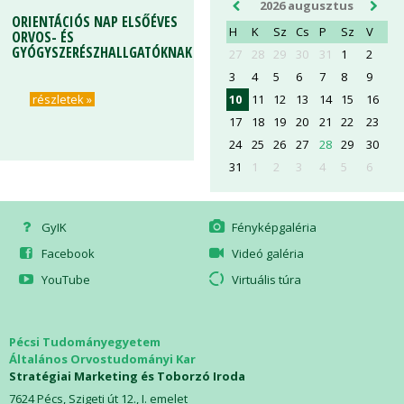
2026 augusztus
ORIENTÁCIÓS NAP ELSŐÉVES
ORIENTÁCIÓS NAP ELSŐÉVES
H
K
Sz
Cs
P
Sz
V
ORVOS- ÉS
ORVOS- ÉS
GYÓGYSZERÉSZHALLGATÓKNAK
GYÓGYSZERÉSZHALLGATÓKNAK
27
28
29
30
31
1
2
3
4
5
6
7
8
9
10
11
12
13
14
15
16
részletek »
részletek »
17
18
19
20
21
22
23
24
25
26
27
28
29
30
31
1
2
3
4
5
6
GyIK
Fényképgaléria
Facebook
Videó galéria
YouTube
Virtuális túra
Pécsi Tudományegyetem
Általános Orvostudományi Kar
Stratégiai Marketing és Toborzó Iroda
7624 Pécs, Szigeti út 12., I. emelet