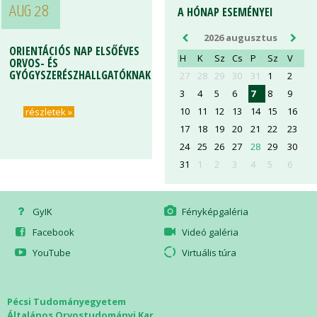
AUG 28
AUG 28
A HÓNAP ESEMÉNYEI
2026 augusztus
ORIENTÁCIÓS NAP ELSŐÉVES
ORIENTÁCIÓS NAP ELSŐÉVES
H
K
Sz
Cs
P
Sz
V
ORVOS- ÉS
ORVOS- ÉS
GYÓGYSZERÉSZHALLGATÓKNAK
GYÓGYSZERÉSZHALLGATÓKNAK
27
28
29
30
31
1
2
3
4
5
6
7
8
9
10
11
12
13
14
15
16
részletek »
részletek »
17
18
19
20
21
22
23
24
25
26
27
28
29
30
31
1
2
3
4
5
6
GyIK
Fényképgaléria
Facebook
Videó galéria
YouTube
Virtuális túra
Pécsi Tudományegyetem
Általános Orvostudományi Kar