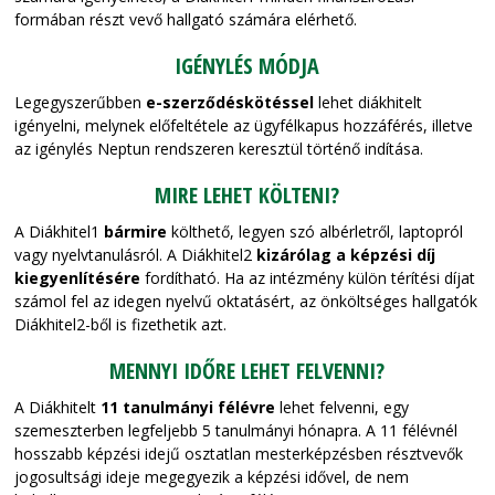
formában részt vevő hallgató számára elérhető.
IGÉNYLÉS MÓDJA
Legegyszerűbben
e-szerződéskötéssel
lehet diákhitelt
igényelni, melynek előfeltétele az ügyfélkapus hozzáférés, illetve
az igénylés Neptun rendszeren keresztül történő indítása.
MIRE LEHET KÖLTENI?
A Diákhitel1
bármire
költhető, legyen szó albérletről, laptopról
vagy nyelvtanulásról. A Diákhitel2
kizárólag a képzési díj
kiegyenlítésére
fordítható. Ha az intézmény külön térítési díjat
számol fel az idegen nyelvű oktatásért, az önköltséges hallgatók
Diákhitel2-ből is fizethetik azt.
MENNYI IDŐRE LEHET FELVENNI?
A Diákhitelt
11 tanulmányi félévre
lehet felvenni, egy
szemeszterben legfeljebb 5 tanulmányi hónapra. A 11 félévnél
hosszabb képzési idejű osztatlan mesterképzésben résztvevők
jogosultsági ideje megegyezik a képzési idővel, de nem