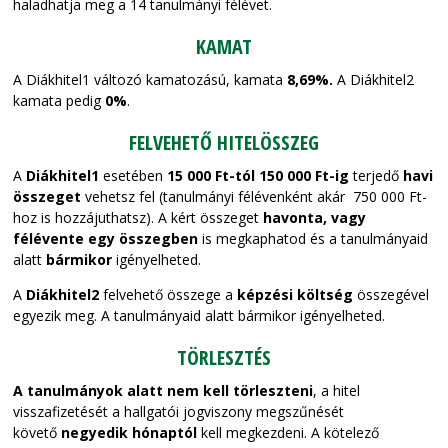
haladhatja meg a 14 tanulmányi félévet.
KAMAT
A Diákhitel1 változó kamatozású, kamata
8,69
%.
A Diákhitel2
kamata pedig
0%
.
FELVEHETŐ HITELÖSSZEG
A
Diákhitel1
esetében
15 000 Ft-tól 150 000 Ft-ig
terjedő
havi
összeget
vehetsz fel (tanulmányi félévenként akár
750 000 Ft-
hoz is hozzájuthatsz). A kért összeget
havonta, vagy
félévente egy összegben
is megkaphatod és a tanulmányaid
alatt
bármikor
igényelheted.
A
Diákhitel2
felvehető összege a
képzési költség
összegével
egyezik meg.
A tanulmányaid alatt
bármikor igényelheted
.
TÖRLESZTÉS
A tanulmányok alatt nem kell törleszteni
, a hitel
visszafizetését a hallgatói jogviszony megszűnését
követő
negyedik hónaptól
kell megkezdeni. A kötelező