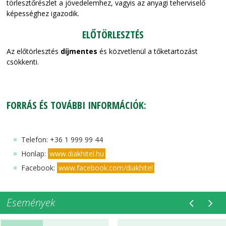
törlesztőrészlet a jövedelemhez, vagyis az anyagi teherviselő
képességhez igazodik.
ELŐTÖRLESZTÉS
Az előtörlesztés
díjmentes
és közvetlenül a tőketartozást
csökkenti.
FORRÁS ÉS TOVÁBBI INFORMÁCIÓK:
Telefon: +36 1 999 99 44
Honlap:
www.diakhitel.hu
Facebook:
www.facebook.com/diakhitel
Események