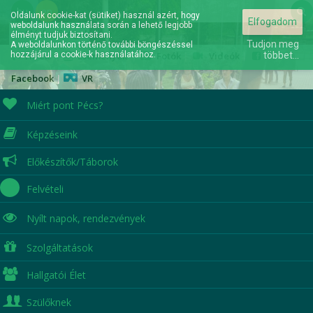
hu
en
Oldalunk cookie-kat (sütiket) használ azért, hogy
Elfogadom
weboldalunk használata során a lehető legjobb
Elérhetőségek
élményt tudjuk biztosítani.
Tudjon meg
A weboldalunkon történő további böngészéssel
hozzájárul a cookie-k használatához.
Hírek
|
Események
|
Fotók
|
Videók
|
többet...
Facebook
|
VR
Miért pont Pécs?
Képzéseink
A jövőd itt kezdődik...
Előkészítők/Táborok
Felvételi
Nyílt napok,
rendezvények
Szolgáltatások
Hallgatói Élet
Szülőknek