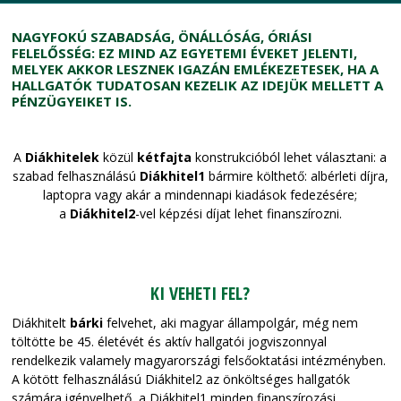
NAGYFOKÚ SZABADSÁG, ÖNÁLLÓSÁG, ÓRIÁSI
FELELŐSSÉG: EZ MIND AZ EGYETEMI ÉVEKET JELENTI,
MELYEK AKKOR LESZNEK IGAZÁN EMLÉKEZETESEK, HA A
HALLGATÓK TUDATOSAN KEZELIK AZ IDEJÜK MELLETT A
PÉNZÜGYEIKET IS.
A
Diákhitelek
közül
kétfajta
konstrukcióból lehet választani: a
szabad felhasználású
Diákhitel1
bármire költhető: albérleti díjra,
laptopra vagy akár a mindennapi kiadások fedezésére;
a
Diákhitel2
-vel képzési díjat lehet finanszírozni.
KI VEHETI FEL?
Diákhitelt
bárki
felvehet, aki magyar állampolgár, még nem
töltötte be 45. életévét és aktív hallgatói jogviszonnyal
rendelkezik valamely magyarországi felsőoktatási intézményben.
A kötött felhasználású Diákhitel2 az önköltséges hallgatók
számára igényelhető, a Diákhitel1 minden finanszírozási